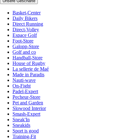
Unsere Geschäfte
Basket-Center
Daily Bikers
Direct Running
Direct-Volley
Espace Golf
Foot-Store
Galopp-Store
Golf and co
Handball-Store
House of Rugby
La sellerie de Maé
Made in Paradis
Nauti-wave
On-Fight
Padel-Expert
Pecheur-Store
Pet and Garden
Slowood Interior
Smash-Expert
Sneak'In
Sneakids
Sport is good
Training-Fit