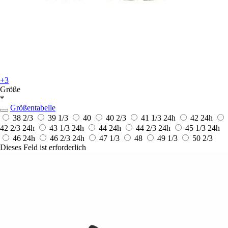
+3
Größe
*
Größentabelle
38 2/3
39 1/3
40
40 2/3
41 1/3
24h
42
24h
42 2/3
24h
43 1/3
24h
44
24h
44 2/3
24h
45 1/3
24h
46
24h
46 2/3
24h
47 1/3
48
49 1/3
50 2/3
Dieses Feld ist erforderlich