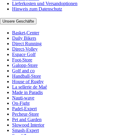
Lieferkosten und Versandoptionen
Hinweis zum Datenschutz
Unsere Geschäfte
Basket-Center
Daily Bikers
Direct Running
Direct-Volley
Espace Golf
Foot-Store
Galopp-Store
Golf and co
Handball-Store
House of Rugby
La sellerie de Maé
Made in Paradis
Nauti-wave
On-Fight
Padel-Expert
Pecheur-Store
Pet and Garden
Slowood Interior
Smash-Expert