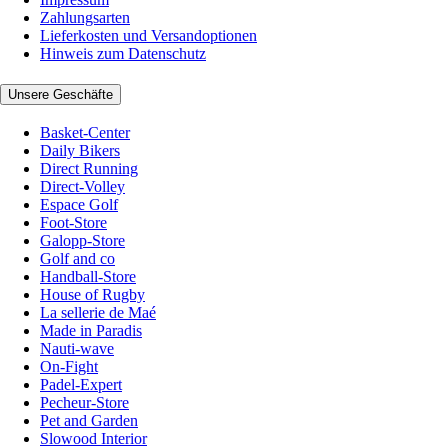
Zahlungsarten
Lieferkosten und Versandoptionen
Hinweis zum Datenschutz
Unsere Geschäfte
Basket-Center
Daily Bikers
Direct Running
Direct-Volley
Espace Golf
Foot-Store
Galopp-Store
Golf and co
Handball-Store
House of Rugby
La sellerie de Maé
Made in Paradis
Nauti-wave
On-Fight
Padel-Expert
Pecheur-Store
Pet and Garden
Slowood Interior