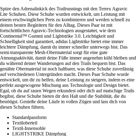
Spüre den Adrenalinkick des Trailrunnings mit den Terrex Agravic
Lite Schuhen. Diese Schuhe wurden entwickelt, um Leistung mit
einem erschwinglichen Preis zu kombinieren und werden schnell zu
deinen besten Begleitern für den Alltag. Dieses Paar ist mit
fortschrittlichen Agravic-Technologien ausgestattet, wie dem
Continental™ Gummi und Lightstrike 3.0. Leichtigkeit und
Schnelligkeit sind garantiert, adidas Lightstrike bietet eine immer
leichtere Dämpfung, damit du immer schneller unterwegs bist. Das
semi-transparente Mesh-Obermaterial sorgt für eine gute
Atmungsaktivität, damit deine Füße immer angenehm kühl bleiben und
du während deiner Wanderungen auf den Trails bequem bist. Das
genähte Obermaterial ist noch haltbarer, was diese Schuhe zuverlässig
auf verschiedenen Untergründen macht. Dieses Paar Schuhe wurde
entwickelt, um dir zu helfen, deine Leistung zu steigern, indem es eine
perfekt ausgewogene Mischung aus Technologie und Design bietet.
Egal, ob du auf rauen Wegen erkundest oder dich auf matschige Trails
begibst, diese Schuhe bieten dir den Halt und die Stabilität, die du
benötigst. Genieße deine Läufe in vollen Zügen und lass dich von
diesen Schuhen führen.
Standardpassform
Textiloberteil
Textil-Innensohle
LIGHTSTRIKE Dämpfung