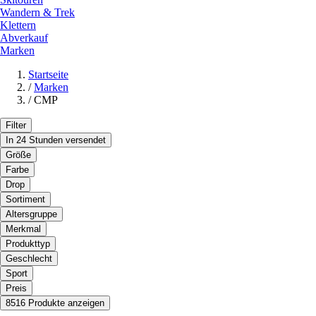
Wandern & Trek
Klettern
Abverkauf
Marken
Startseite
/
Marken
/
CMP
Filter
In 24 Stunden versendet
Größe
Farbe
Drop
Sortiment
Altersgruppe
Merkmal
Produkttyp
Geschlecht
Sport
Preis
8516 Produkte anzeigen