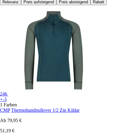
Relevanz
Preis aufsteigend
Preis absteigend
Rabatt
24h
+-3
1 Farben
CMP
Thermohandpullover 1/2 Zip Kildar
Ab
79,95 €
51,19 €