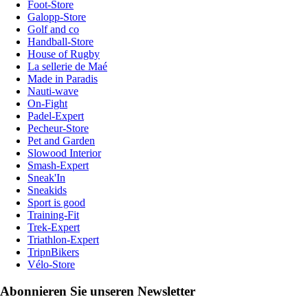
Foot-Store
Galopp-Store
Golf and co
Handball-Store
House of Rugby
La sellerie de Maé
Made in Paradis
Nauti-wave
On-Fight
Padel-Expert
Pecheur-Store
Pet and Garden
Slowood Interior
Smash-Expert
Sneak'In
Sneakids
Sport is good
Training-Fit
Trek-Expert
Triathlon-Expert
TripnBikers
Vélo-Store
Abonnieren Sie unseren Newsletter