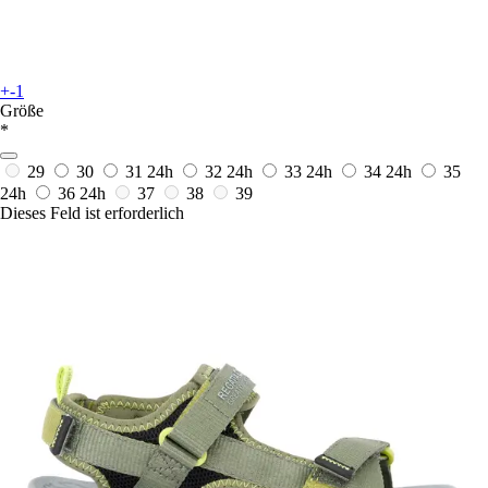
+-1
Größe
*
29
30
31
24h
32
24h
33
24h
34
24h
35
24h
36
24h
37
38
39
Dieses Feld ist erforderlich