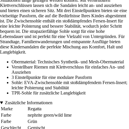
Situationen lange getragen werden können. Mit verstellbaren
Klettverschlüssen lassen sich die Sandalen leicht an- und ausziehen
und bieten einen sicheren Sitz. Mit drei Einstellpunkten bieten sie eine
vielseitige Passform, die auf die Bedürfnisse Ihres Kindes abgestimmt
ist. Die Zwischensohle enthält ein stoßdämpfendes Fersen-Insert für
eine leichte Polsterung und bessere Stabilität, wodurch jeder Schritt
bequem ist. Die strapazierfähige Sohle sorgt für eine hohe
Lebensdauer und ist perfekt für eine Vielzahl von Untergründen. Für
Strandtage, Familienwanderungen und entspannte Ausflüge bieten
diese Kindersandalen die perfekte Mischung aus Komfort, Halt und
Langlebigkeit.
Obermaterial: Technisches Synthetik- und Mesh-Obermaterial
Verstellbare Riemen mit Klettverschluss für einfaches An- und
Ausziehen
3 Einstellpunkte für eine modulare Passform
Sohle: EVA-Zwischensohle mit stoßdämpfendem Fersen-Insert;
leichte Polsterung und Stabilität
TPR-Sohle für zusätzliche Langlebigkeit
Zusätzliche Informationen
Marke
Regatta
Farbe
nephrite green/wild lime
Farbe
Grün
Geschlecht
Gemischt