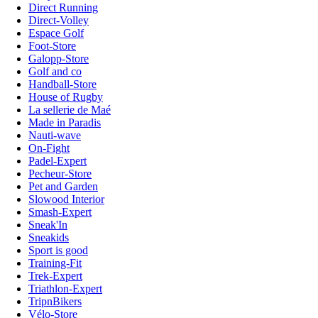
Direct Running
Direct-Volley
Espace Golf
Foot-Store
Galopp-Store
Golf and co
Handball-Store
House of Rugby
La sellerie de Maé
Made in Paradis
Nauti-wave
On-Fight
Padel-Expert
Pecheur-Store
Pet and Garden
Slowood Interior
Smash-Expert
Sneak'In
Sneakids
Sport is good
Training-Fit
Trek-Expert
Triathlon-Expert
TripnBikers
Vélo-Store