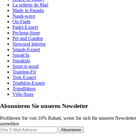
La sellerie de Maé
Made in Paradis
Nauti-wave
On-Fight
Padel-Expert
Pecheur-Store
Pet and Garden
Slowood Interior
Smash-Expert
Sneak'In
Sneakids
Sport is good
Training-Fit
Trek-Expert
Triathlon-Expert
TripnBikers
Vélo-Store
Abonnieren Sie unseren Newsletter
Profitieren Sie von 10% Rabatt, wenn Sie sich für unseren Newsletter
anmelden
Abonnieren