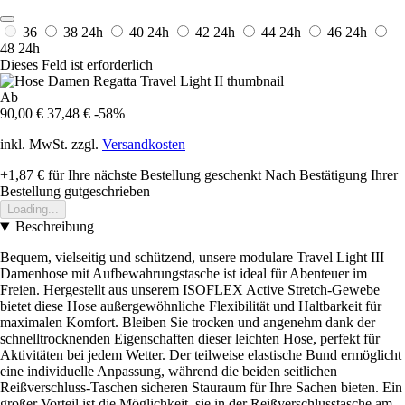
36
38
24h
40
24h
42
24h
44
24h
46
24h
48
24h
Dieses Feld ist erforderlich
Ab
90,00 €
37,48 €
-58%
inkl. MwSt. zzgl.
Versandkosten
+1,87 €
für Ihre nächste Bestellung geschenkt
Nach Bestätigung Ihrer
Bestellung gutgeschrieben
Loading...
Beschreibung
Bequem, vielseitig und schützend, unsere modulare Travel Light III
Damenhose mit Aufbewahrungstasche ist ideal für Abenteuer im
Freien. Hergestellt aus unserem ISOFLEX Active Stretch-Gewebe
bietet diese Hose außergewöhnliche Flexibilität und Haltbarkeit für
maximalen Komfort. Bleiben Sie trocken und angenehm dank der
schnelltrocknenden Eigenschaften dieser leichten Hose, perfekt für
Aktivitäten bei jedem Wetter. Der teilweise elastische Bund ermöglicht
eine individuelle Anpassung, während die beiden seitlichen
Reißverschluss-Taschen sicheren Stauraum für Ihre Sachen bieten. Ein
großer Vorteil ist die Möglichkeit, sie in der Reißverschlusstasche am