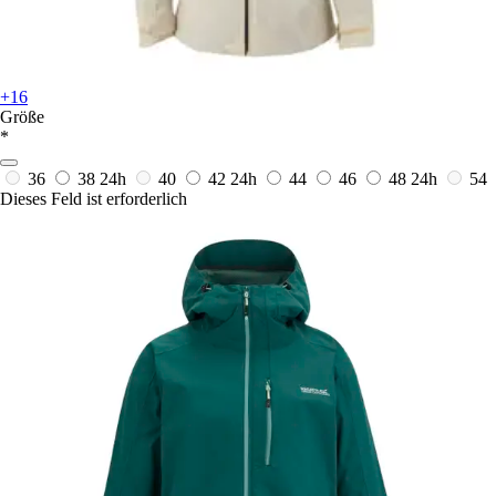
+16
Größe
*
36
38
24h
40
42
24h
44
46
48
24h
54
Dieses Feld ist erforderlich