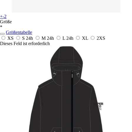
+-2
Größe
*
Größentabelle
XS
S
24h
M
24h
L
24h
XL
2XS
Dieses Feld ist erforderlich