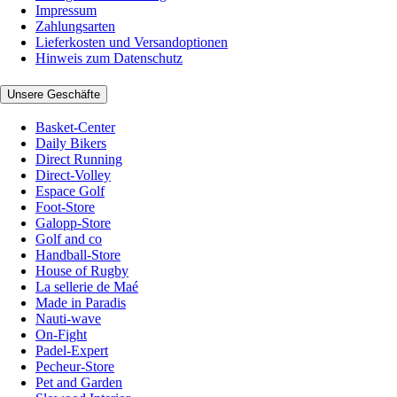
Impressum
Zahlungsarten
Lieferkosten und Versandoptionen
Hinweis zum Datenschutz
Unsere Geschäfte
Basket-Center
Daily Bikers
Direct Running
Direct-Volley
Espace Golf
Foot-Store
Galopp-Store
Golf and co
Handball-Store
House of Rugby
La sellerie de Maé
Made in Paradis
Nauti-wave
On-Fight
Padel-Expert
Pecheur-Store
Pet and Garden