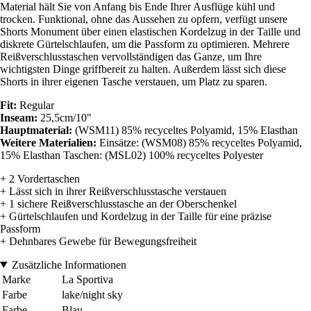
Material hält Sie von Anfang bis Ende Ihrer Ausflüge kühl und
trocken. Funktional, ohne das Aussehen zu opfern, verfügt unsere
Shorts Monument über einen elastischen Kordelzug in der Taille und
diskrete Gürtelschlaufen, um die Passform zu optimieren. Mehrere
Reißverschlusstaschen vervollständigen das Ganze, um Ihre
wichtigsten Dinge griffbereit zu halten. Außerdem lässt sich diese
Shorts in ihrer eigenen Tasche verstauen, um Platz zu sparen.
Fit:
Regular
Inseam:
25,5cm/10"
Hauptmaterial:
(WSM11) 85% recyceltes Polyamid, 15% Elasthan
Weitere Materialien:
Einsätze: (WSM08) 85% recyceltes Polyamid,
15% Elasthan Taschen: (MSL02) 100% recyceltes Polyester
+ 2 Vordertaschen
+ Lässt sich in ihrer Reißverschlusstasche verstauen
+ 1 sichere Reißverschlusstasche an der Oberschenkel
+ Gürtelschlaufen und Kordelzug in der Taille für eine präzise
Passform
+ Dehnbares Gewebe für Bewegungsfreiheit
Zusätzliche Informationen
Marke
La Sportiva
Farbe
lake/night sky
Farbe
Blau