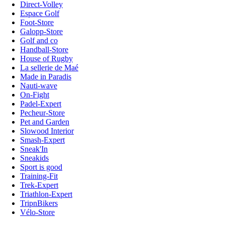
Direct-Volley
Espace Golf
Foot-Store
Galopp-Store
Golf and co
Handball-Store
House of Rugby
La sellerie de Maé
Made in Paradis
Nauti-wave
On-Fight
Padel-Expert
Pecheur-Store
Pet and Garden
Slowood Interior
Smash-Expert
Sneak'In
Sneakids
Sport is good
Training-Fit
Trek-Expert
Triathlon-Expert
TripnBikers
Vélo-Store