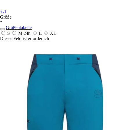
+-1
Größe
*
Größentabelle
S
M
24h
L
XL
Dieses Feld ist erforderlich