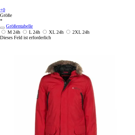
+0
Größe
*
Größentabelle
M
24h
L
24h
XL
24h
2XL
24h
Dieses Feld ist erforderlich