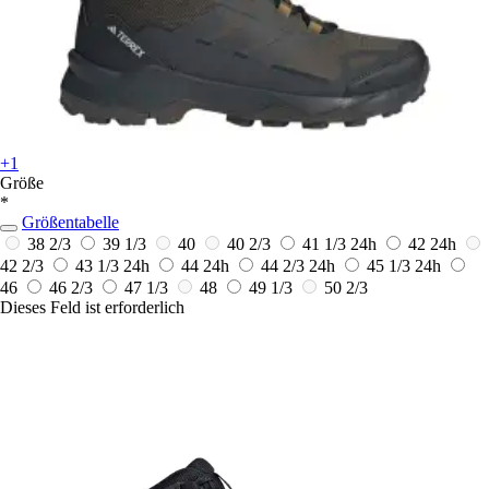
+1
Größe
*
Größentabelle
38 2/3
39 1/3
40
40 2/3
41 1/3
24h
42
24h
42 2/3
43 1/3
24h
44
24h
44 2/3
24h
45 1/3
24h
46
46 2/3
47 1/3
48
49 1/3
50 2/3
Dieses Feld ist erforderlich