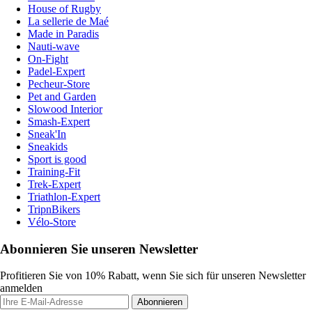
House of Rugby
La sellerie de Maé
Made in Paradis
Nauti-wave
On-Fight
Padel-Expert
Pecheur-Store
Pet and Garden
Slowood Interior
Smash-Expert
Sneak'In
Sneakids
Sport is good
Training-Fit
Trek-Expert
Triathlon-Expert
TripnBikers
Vélo-Store
Abonnieren Sie unseren Newsletter
Profitieren Sie von 10% Rabatt, wenn Sie sich für unseren Newsletter
anmelden
Abonnieren