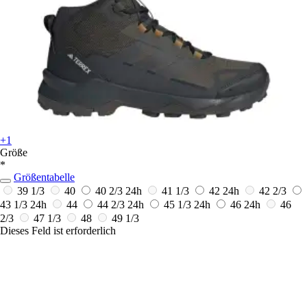
+1
Größe
*
Größentabelle
39 1/3
40
40 2/3
24h
41 1/3
42
24h
42 2/3
43 1/3
24h
44
44 2/3
24h
45 1/3
24h
46
24h
46
2/3
47 1/3
48
49 1/3
Dieses Feld ist erforderlich