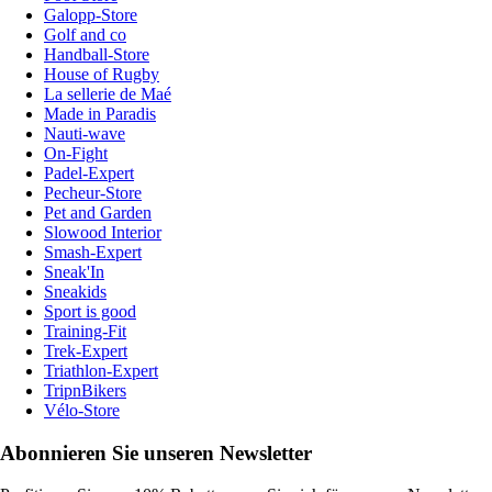
Galopp-Store
Golf and co
Handball-Store
House of Rugby
La sellerie de Maé
Made in Paradis
Nauti-wave
On-Fight
Padel-Expert
Pecheur-Store
Pet and Garden
Slowood Interior
Smash-Expert
Sneak'In
Sneakids
Sport is good
Training-Fit
Trek-Expert
Triathlon-Expert
TripnBikers
Vélo-Store
Abonnieren Sie unseren Newsletter